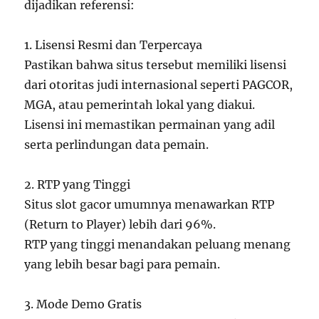
dijadikan referensi:
1. Lisensi Resmi dan Terpercaya
Pastikan bahwa situs tersebut memiliki lisensi
dari otoritas judi internasional seperti PAGCOR,
MGA, atau pemerintah lokal yang diakui.
Lisensi ini memastikan permainan yang adil
serta perlindungan data pemain.
2. RTP yang Tinggi
Situs slot gacor umumnya menawarkan RTP
(Return to Player) lebih dari 96%.
RTP yang tinggi menandakan peluang menang
yang lebih besar bagi para pemain.
3. Mode Demo Gratis