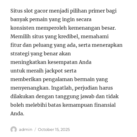
Situs slot gacor menjadi pilihan primer bagi
banyak pemain yang ingin secara
konsisten memperoleh kemenangan besar.
Memilih situs yang kredibel, memahami
fitur dan peluang yang ada, serta menerapkan
strategi yang benar akan
meningkatkan kesempatan Anda
untuk meraih jackpot serta
memberikan pengalaman bermain yang
menyenangkan. Ingatlah, perjudian harus
dilakukan dengan tanggung jawab dan tidak
boleh melebihi batas kemampuan finansial
Anda.
Author
Posted
admin
October 15, 2025
on