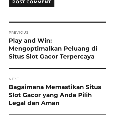
Post
PREVIOUS
navigation
Play and Win:
Previous
post:
Mengoptimalkan Peluang di
Situs Slot Gacor Terpercaya
NEXT
Bagaimana Memastikan Situs
Next
post:
Slot Gacor yang Anda Pilih
Legal dan Aman