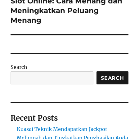
Slot Online: Cara Menang dan
Next
post:
Meningkatkan Peluang
Menang
Search
SEARCH
Recent Posts
Kuasai Teknik Mendapatkan Jackpot
Melimpah dan Tingkatkan Penghasilan Anda