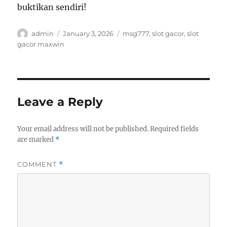
buktikan sendiri!
Author
Posted
Tags
admin
January 3, 2026
msg777
,
slot gacor
,
slot
on
gacor maxwin
Leave a Reply
Your email address will not be published.
Required fields
are marked
*
COMMENT
*