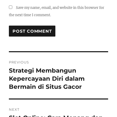
Save my name, email, and website in this browser for
the next time I comment.
Post
PREVIOUS
navigation
Strategi Membangun
Previous
post:
Kepercayaan Diri dalam
Bermain di Situs Gacor
NEXT