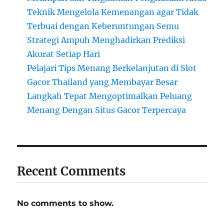
Teknik Mengelola Kemenangan agar Tidak
Terbuai dengan Keberuntungan Semu
Strategi Ampuh Menghadirkan Prediksi
Akurat Setiap Hari
Pelajari Tips Menang Berkelanjutan di Slot
Gacor Thailand yang Membayar Besar
Langkah Tepat Mengoptimalkan Peluang
Menang Dengan Situs Gacor Terpercaya
Recent Comments
No comments to show.