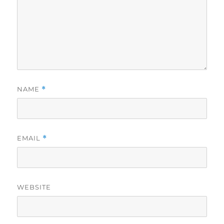
NAME
*
EMAIL
*
WEBSITE