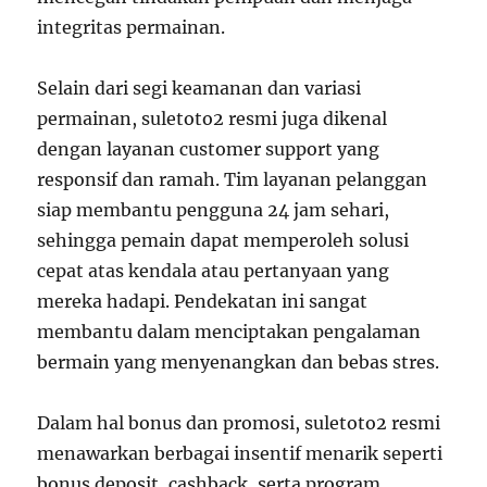
integritas permainan.
Selain dari segi keamanan dan variasi
permainan, suletoto2 resmi juga dikenal
dengan layanan customer support yang
responsif dan ramah. Tim layanan pelanggan
siap membantu pengguna 24 jam sehari,
sehingga pemain dapat memperoleh solusi
cepat atas kendala atau pertanyaan yang
mereka hadapi. Pendekatan ini sangat
membantu dalam menciptakan pengalaman
bermain yang menyenangkan dan bebas stres.
Dalam hal bonus dan promosi, suletoto2 resmi
menawarkan berbagai insentif menarik seperti
bonus deposit, cashback, serta program