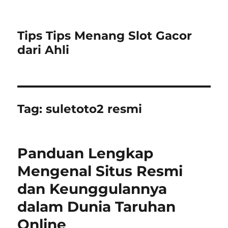
Tips Tips Menang Slot Gacor
dari Ahli
Tag:
suletoto2 resmi
Panduan Lengkap
Mengenal Situs Resmi
dan Keunggulannya
dalam Dunia Taruhan
Online