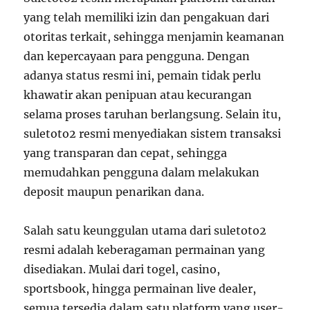
yang telah memiliki izin dan pengakuan dari
otoritas terkait, sehingga menjamin keamanan
dan kepercayaan para pengguna. Dengan
adanya status resmi ini, pemain tidak perlu
khawatir akan penipuan atau kecurangan
selama proses taruhan berlangsung. Selain itu,
suletoto2 resmi menyediakan sistem transaksi
yang transparan dan cepat, sehingga
memudahkan pengguna dalam melakukan
deposit maupun penarikan dana.
Salah satu keunggulan utama dari suletoto2
resmi adalah keberagaman permainan yang
disediakan. Mulai dari togel, casino,
sportsbook, hingga permainan live dealer,
semua tersedia dalam satu platform yang user-