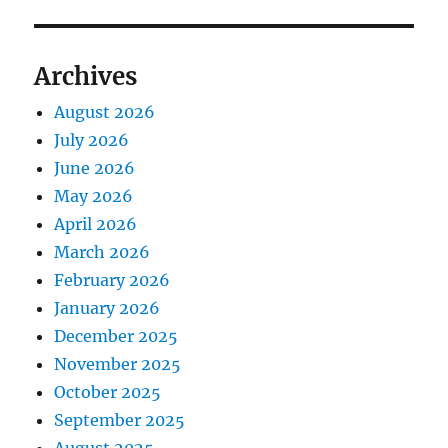
Archives
August 2026
July 2026
June 2026
May 2026
April 2026
March 2026
February 2026
January 2026
December 2025
November 2025
October 2025
September 2025