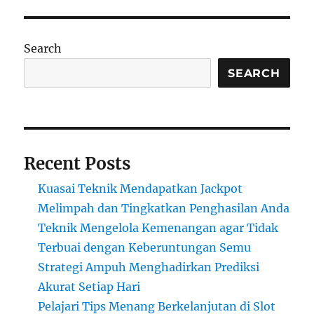
Search
SEARCH
Recent Posts
Kuasai Teknik Mendapatkan Jackpot
Melimpah dan Tingkatkan Penghasilan Anda
Teknik Mengelola Kemenangan agar Tidak
Terbuai dengan Keberuntungan Semu
Strategi Ampuh Menghadirkan Prediksi
Akurat Setiap Hari
Pelajari Tips Menang Berkelanjutan di Slot