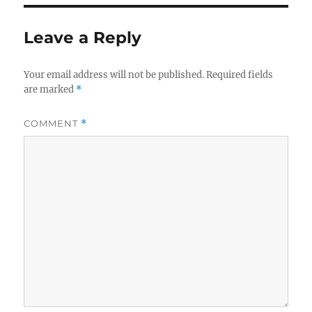
Leave a Reply
Your email address will not be published.
Required fields
are marked
*
COMMENT
*