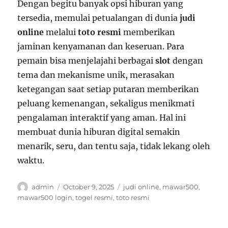
Dengan begitu banyak opsi hiburan yang
tersedia, memulai petualangan di dunia
judi
online
melalui
toto resmi
memberikan
jaminan kenyamanan dan keseruan. Para
pemain bisa menjelajahi berbagai
slot
dengan
tema dan mekanisme unik, merasakan
ketegangan saat setiap putaran memberikan
peluang kemenangan, sekaligus menikmati
pengalaman interaktif yang aman. Hal ini
membuat dunia hiburan digital semakin
menarik, seru, dan tentu saja, tidak lekang oleh
waktu.
Author
Posted
Tags
admin
October 9, 2025
judi online
,
mawar500
,
on
mawar500 login
,
togel resmi
,
toto resmi