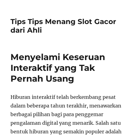
Tips Tips Menang Slot Gacor
dari Ahli
Menyelami Keseruan
Interaktif yang Tak
Pernah Usang
Hiburan interaktif telah berkembang pesat
dalam beberapa tahun terakhir, menawarkan
berbagai pilihan bagi para penggemar
pengalaman digital yang menarik. Salah satu
bentuk hiburan yang semakin populer adalah