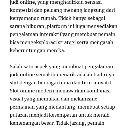
judi online
, yang menghadirkan sensasi
kompetisi dan peluang menang langsung dari
kenyamanan rumah. Tidak hanya sebagai
sarana hiburan, platform ini juga menyediakan
pengalaman interaktif yang membuat pemain
bisa mengeksplorasi strategi serta mengasah
keberuntungan mereka.
Salah satu aspek yang membuat pengalaman
judi online
semakin menarik adalah hadirnya
slot
dengan berbagai tema dan fitur inovatif.
Slot online modern menawarkan kombinasi
visual yang memukau dan mekanisme
permainan yang menantang, membuat setiap
putaran menjadi kesempatan untuk meraih
kemenangan besar. Tidak jarang, pemain