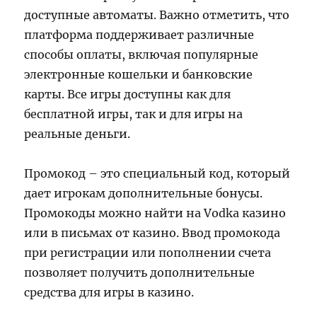
доступные автоматы. Важно отметить, что
платформа поддерживает различные
способы оплаты, включая популярные
электронные кошельки и банковские
карты. Все игры доступны как для
бесплатной игры, так и для игры на
реальные деньги.
Промокод – это специальный код, который
дает игрокам дополнительные бонусы.
Промокоды можно найти на Vodka казино
или в письмах от казино. Ввод промокода
при регистрации или пополнении счета
позволяет получить дополнительные
средства для игры в казино.