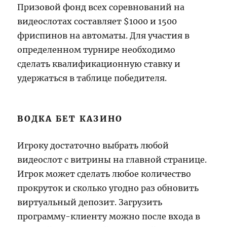
Призовой фонд всех соревнований на
видеослотах составляет $1000 и 1500
фриспинов на автоматы. Для участия в
определенном турнире необходимо
сделать квалификационную ставку и
удержаться в таблице победителя.
ВОДКА БЕТ КАЗИНО
Игроку достаточно выбрать любой
видеослот с витрины на главной странице.
Игрок может сделать любое количество
прокруток и сколько угодно раз обновить
виртуальный депозит. Загрузить
программу-клиенту можно после входа в