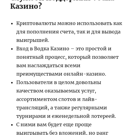
Казино?
Криптовалюты можно использовать как
для пополнения счета, так и для вывода
выигрышей.
Вход в Водка Казино – это простой и
понятный процесс, который позволяет
вам наслаждаться всеми
преимуществами онлайн-казино.
Пользователи в целом довольны
качеством оказываемых услуг,
ассортиментом слотов и лайв-
трансляций, а также регулярными
турнирами и еженедельной лотереей.
С ними вам будет еще проще
выигрывать без вложений, но ранг