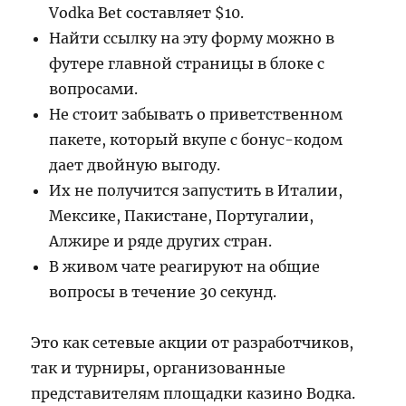
Vodka Bet составляет $10.
Найти ссылку на эту форму можно в
футере главной страницы в блоке с
вопросами.
Не стоит забывать о приветственном
пакете, который вкупе с бонус-кодом
дает двойную выгоду.
Их не получится запустить в Италии,
Мексике, Пакистане, Португалии,
Алжире и ряде других стран.
В живом чате реагируют на общие
вопросы в течение 30 секунд.
Это как сетевые акции от разработчиков,
так и турниры, организованные
представителям площадки казино Водка.