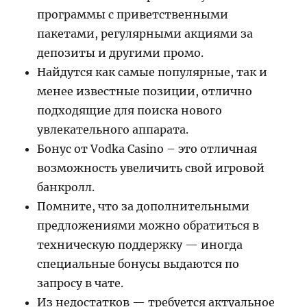
программы с приветственными
пакетами, регулярными акциями за
депозиты и другими промо.
Найдутся как самые популярные, так и
менее известные позиции, отлично
подходящие для поиска нового
увлекательного аппарата.
Бонус от Vodka Casino – это отличная
возможность увеличить свой игровой
банкролл.
Помните, что за дополнительными
предложениями можно обратиться в
техническую поддержку — иногда
специальные бонусы выдаются по
запросу в чате.
Из недостатков — требуется актуальное