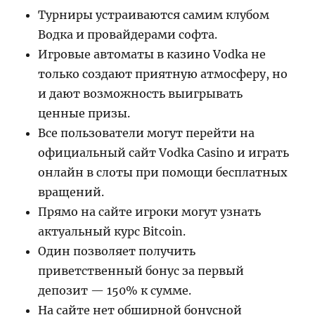
Турниры устраиваются самим клубом
Водка и провайдерами софта.
Игровые автоматы в казино Vodka не
только создают приятную атмосферу, но
и дают возможность выигрывать
ценные призы.
Все пользователи могут перейти на
официальный сайт Vodka Casino и играть
онлайн в слоты при помощи бесплатных
вращений.
Прямо на сайте игроки могут узнать
актуальный курс Bitcoin.
Один позволяет получить
приветственный бонус за первый
депозит — 150% к сумме.
На сайте нет обширной бонусной