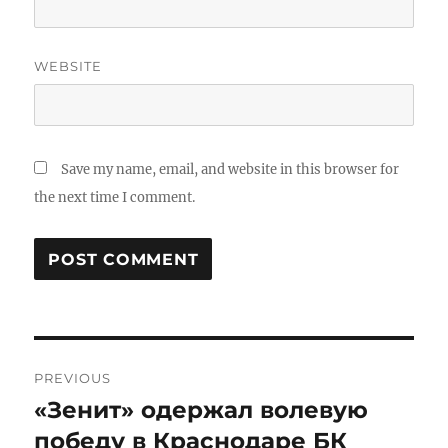
WEBSITE
Save my name, email, and website in this browser for
the next time I comment.
Post
PREVIOUS
navigation
«Зенит» одержал волевую
Previous
post:
победу в Краснодаре БК