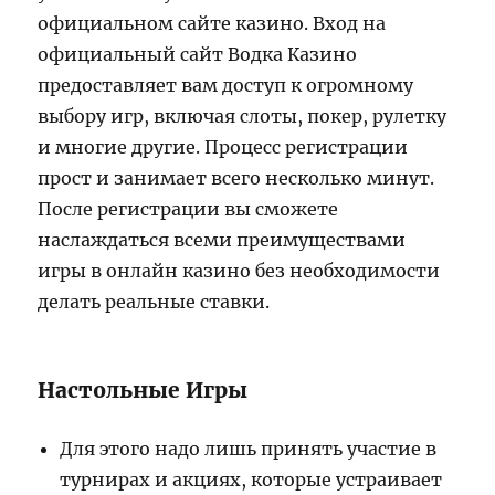
официальном сайте казино. Вход на
официальный сайт Водка Казино
предоставляет вам доступ к огромному
выбору игр, включая слоты, покер, рулетку
и многие другие. Процесс регистрации
прост и занимает всего несколько минут.
После регистрации вы сможете
наслаждаться всеми преимуществами
игры в онлайн казино без необходимости
делать реальные ставки.
Настольные Игры
Для этого надо лишь принять участие в
турнирах и акциях, которые устраивает