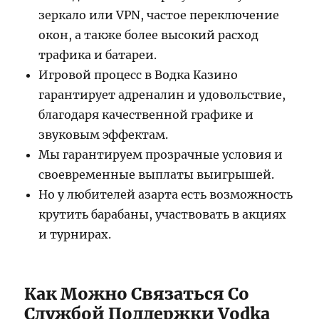
зеркало или VPN, частое переключение
окон, а также более высокий расход
трафика и батареи.
Игровой процесс в Водка Казино
гарантирует адреналин и удовольствие,
благодаря качественной графике и
звуковым эффектам.
Мы гарантируем прозрачные условия и
своевременные выплаты выигрышей.
Но у любителей азарта есть возможность
крутить барабаны, участвовать в акциях
и турнирах.
Как Можно Связаться Со
Службой Поддержки Vodka